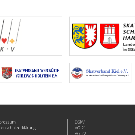
pressum
DSkV
tenschutzerklärung
VG 21
VG 22