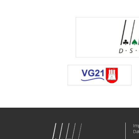
Im
Da