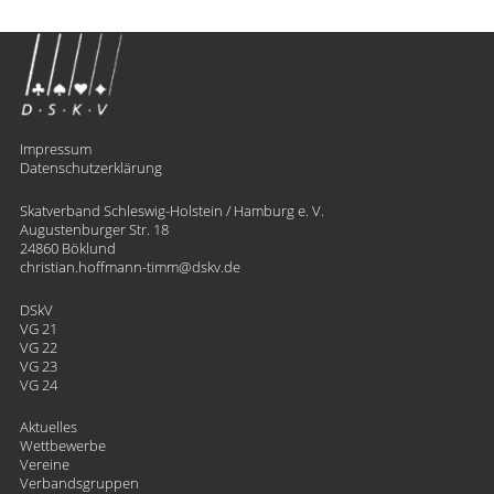
Impressum
Datenschutzerklärung
Skatverband Schleswig-Holstein / Hamburg e. V.
Augustenburger Str. 18
24860 Böklund
christian.hoffmann-timm
​dskv.de
DSkV
VG 21
VG 22
VG 23
VG 24
Aktuelles
Wettbewerbe
Vereine
Verbandsgruppen