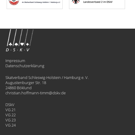
Impressum
Datenschutzerklärung
Skatverband Schleswig-Holstein / Hamburg e. V.
Augustenburger Str. 18
24860 Böklund
christian.hoffmann-timm
​dskv.de
DSkV
VG 21
VG 22
VG 23
VG 24